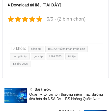
⬇️ Download tài liệu
[TẠI ĐÂY]
5/5 - (2 bình chọn)
Từ khóa:
bệnh gút
BSCK2 Huỳnh Phan Phúc Linh
cơn gút cấp
gút cấp
HRA 2025
tài liệu
Tài liệu 2025
Bài trước
Quản lý tối ưu tổn thương niêm mạc đường
tiêu hóa do NSAIDs – BS Hoàng Quốc Nam