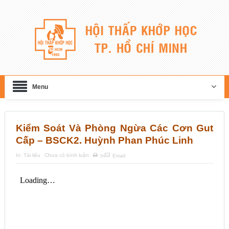
Menu
Kiểm Soát Và Phòng Ngừa Các Cơn Gut
Cấp – BSCK2. Huỳnh Phan Phúc Linh
In:
Tài liệu
Chưa có bình luận
In
Email