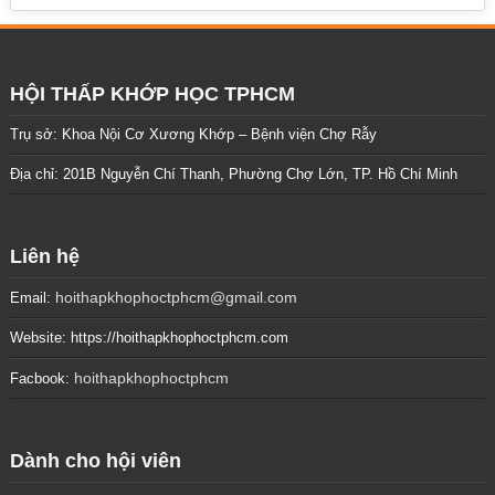
HỘI THẤP KHỚP HỌC TPHCM
Trụ sở: Khoa Nội Cơ Xương Khớp – Bệnh viện Chợ Rẫy
Địa chỉ: 201B Nguyễn Chí Thanh, Phường Chợ Lớn, TP. Hồ Chí Minh
Liên hệ
hoithapkhophoctphcm@gmail.com
Email:
Website: https://hoithapkhophoctphcm.com
hoithapkhophoctphcm
Facbook:
Dành cho hội viên