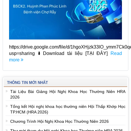
https://drive.google.com/file/d/1hgoXHjzk33lO_ymm7C
usp=sharing ⬇️ Download tài liệu [TẠI ĐÂY]
Read
more
THÔNG TIN MỚI NHẤT
Tài Liệu Bài Giảng Hội Nghị Khoa Học Thường Niên HRA
2026
Tổng kết Hội nghị khoa học thường niên Hội Thấp Khớp Học
TP.HCM (HRA 2026)
Chương Trình Hội Nghị Khoa Học Thường Niên 2026
Thư mời tham dự Hội nghị Khoa học Thường niên HRA 2026