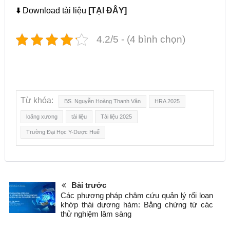
⬇️ Download tài liệu
[TẠI ĐÂY]
4.2/5 - (4 bình chọn)
Từ khóa:
BS. Nguyễn Hoàng Thanh Vân
HRA 2025
loãng xương
tài liệu
Tài liệu 2025
Trường Đại Học Y-Dược Huế
Bài trước
Các phương pháp châm cứu quản lý rối loạn
khớp thái dương hàm: Bằng chứng từ các
thử nghiệm lâm sàng