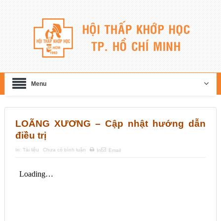
Menu
LOÃNG XƯƠNG – Cập nhật hướng dẫn
điều trị
In:
Tài liệu
Chưa có bình luận
In
Email