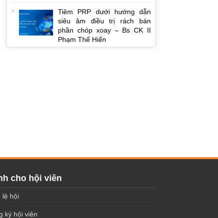
Tiêm PRP dưới hướng dẫn
siêu âm điều trị rách bán
phần chóp xoay – Bs CK II
Phạm Thế Hiển
h cho hội viên
 lệ hội
 ký hội viên