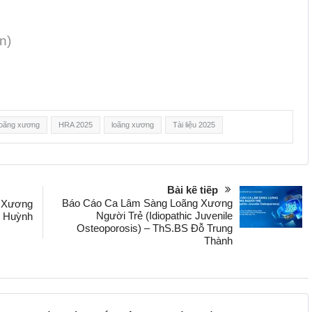
n)
 loãng xương
HRA 2025
loãng xương
Tài liệu 2025
Bài kế tiếp
Báo Cáo Ca Lâm Sàng Loãng Xương
g Xương
Người Trẻ (Idiopathic Juvenile
 Huỳnh
Osteoporosis) – ThS.BS Đỗ Trung
Thành