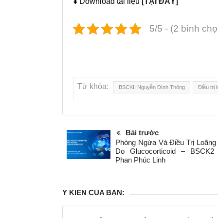
⬇️ Download tài liệu
[TẠI ĐÂY]
5/5 - (2 bình chọ
Từ khóa:
BSCKII Nguyễn Đình Thông
Điều trị
Bài trước
Phòng Ngừa Và Điều Trị Loãn
Do Glucocorticoid – BSCK2
Phan Phúc Linh
Ý KIẾN CỦA BẠN: