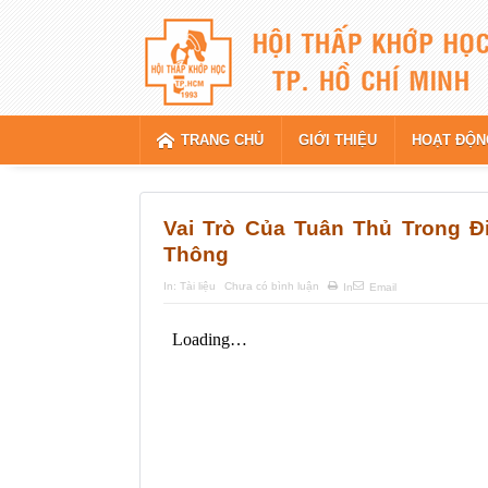
TRANG CHỦ
GIỚI THIỆU
HOẠT ĐỘN
Vai Trò Của Tuân Thủ Trong Đ
Thông
In:
Tài liệu
Chưa có bình luận
In
Email