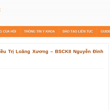
G CỦA HỘI
THÔNG TIN Y KHOA
ĐÀO TẠO LIÊN TỤC
GUID
iều Trị Loãng Xương – BSCKII Nguyễn Đình