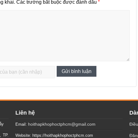
*
g khai.
Các trường bắt buộc được đánh dấu
Liên hệ
Dàn
ẫy
hoithapkhophoctphcm@gmail.com
Điều
Email:
, TP.
Website: https://hoithapkhophoctphcm.com
Đăng