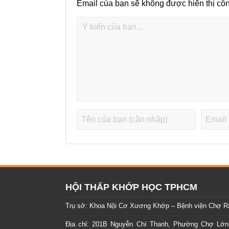
Email của bạn sẽ không được hiển thị côn
HỘI THẤP KHỚP HỌC TPHCM
Trụ sở: Khoa Nội Cơ Xương Khớp – Bệnh viện Chợ R
Địa chỉ: 201B Nguyễn Chí Thanh, Phường Chợ Lớn