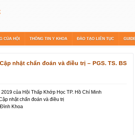
G CỦA HỘI
THÔNG TIN Y KHOA
ĐÀO TẠO LIÊN TỤC
GUID
 Cập nhật chẩn đoán và điều trị – PGS. TS. BS
E) 2019 của Hội Thấp Khớp Học TP. Hồ Chí Minh
ập nhật chẩn đoán và điều trị
 Đình Khoa