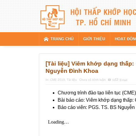
TRANG CHỦ
GIỚI THIỆU
HOẠT ĐỘN
[Tài liệu] Viêm khớp dạng thấp:
Nguyễn Đình Khoa
In:
CME 2019
,
Tài liệu
Chưa có bình luận
In
Email
Chương trình đào tạo liên tục (CM
Bài báo cáo: Viêm khớp dạng thấp: C
Báo cáo viên: PGS. TS. BS Nguyễn