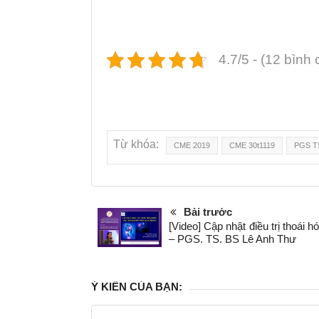
4.7/5 - (12 bình
Từ khóa:
CME 2019
CME 30t1119
PGS T
Bài trước
[Video] Cập nhật điều trị thoái 
– PGS. TS. BS Lê Anh Thư
Ý KIẾN CỦA BẠN: