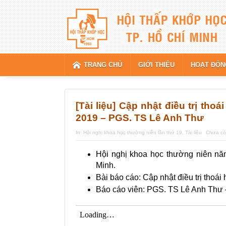
TRANG CHỦ
GIỚI THIỆU
HOẠT ĐỘN
[Tài liệu] Cập nhật điều trị t
2019 – PGS. TS Lê Anh Thư
In:
Hội nghị khoa học thường niên lần thứ 19
,
Tài liệu
Chưa có
Hội nghị khoa học thường niên n
Minh.
Bài báo cáo: Cập nhật điều trị tho
Báo cáo viên: PGS. TS Lê Anh Thư