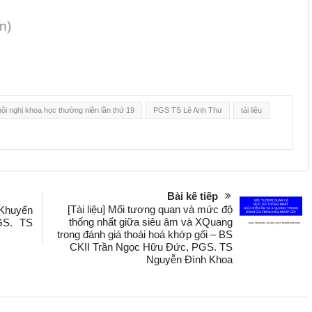
n)
hội nghị khoa học thường niên lần thứ 19
PGS TS Lê Anh Thư
tài liệu
Bài kế tiếp
[Tài liệu] Mối tương quan và mức độ
: Khuyến
thống nhất giữa siêu âm và XQuang
GS. TS
trong đánh giá thoái hoá khớp gối – BS
CKII Trần Ngọc Hữu Đức, PGS. TS
Nguyễn Đình Khoa