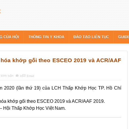
G CỦA HỘI
THÔNG TIN Y KHOA
ĐÀO TẠO LIÊN TỤC
GUID
hoái hóa khớp gối theo ESCEO 2019 và ACR/AAF
 bình luận
In
Email
ăm 2020 (lần thứ 19) của LCH Thấp Khớp Học TP. Hồ Chí
ái hóa khớp gối theo ESCEO 2019 và ACR/AAF 2019.
 – Hội Thấp Khớp Học Việt Nam.