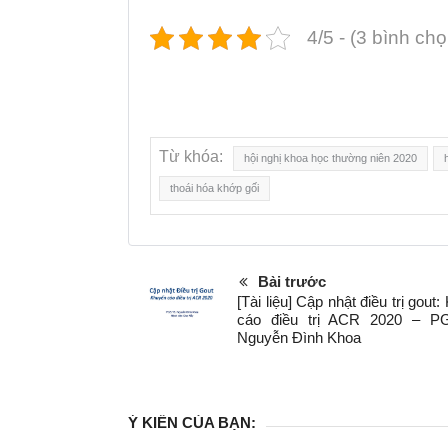
4/5 - (3 bình chọ
Từ khóa:
hội nghị khoa học thường niên 2020
thoái hóa khớp gối
Bài trước
[Tài liệu] Cập nhật điều trị gout
cáo điều trị ACR 2020 – P
Nguyễn Đình Khoa
Ý KIẾN CỦA BẠN: