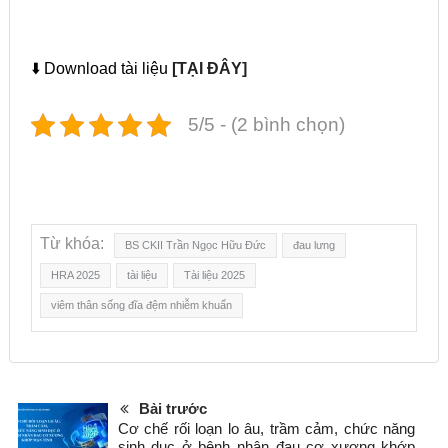
⬇️ Download tài liệu
[TẠI ĐÂY]
5/5 - (2 bình chọn)
Từ khóa:
BS CKII Trần Ngọc Hữu Đức
đau lưng
HRA 2025
tài liệu
Tài liệu 2025
viêm thân sống đĩa đệm nhiễm khuẩn
Bài trước
Cơ chế rối loạn lo âu, trầm cảm, chức năng
sinh dục ở bệnh nhân đau cơ xương khớp