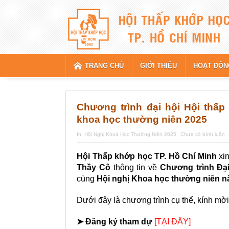
TRANG CHỦ
GIỚI THIỆU
HOẠT ĐỘN
Chương trình đại hội Hội thấp
khoa học thường niên 2025
In:
Hội Nghị Khoa Học Thường Niên 2025
Chưa có bình luận
Hội Thấp khớp học TP. Hồ Chí Minh
xin
Thầy Cô
thông tin về
Chương trình Đại
cùng
Hội nghị Khoa học thường niên 
Dưới đây là chương trình cụ thể, kính mờ
➤ Đăng ký tham dự
[TẠI ĐÂY]