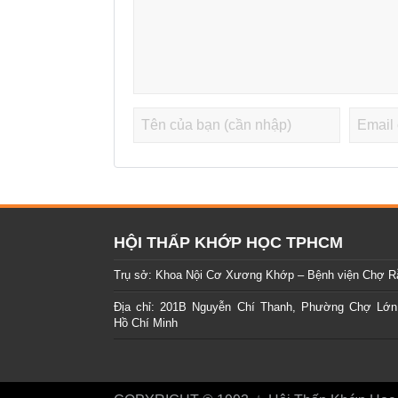
HỘI THẤP KHỚP HỌC TPHCM
Trụ sở: Khoa Nội Cơ Xương Khớp – Bệnh viện Chợ R
Địa chỉ: 201B Nguyễn Chí Thanh, Phường Chợ Lớn
Hồ Chí Minh