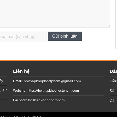
Liên hệ
Dàn
ẫy
hoithapkhophoctphcm@gmail.com
Điều
Email:
, TP.
Website: https://hoithapkhophoctphcm.com
Đăng
hoithapkhophoctphcm
Facbook:
Đăn