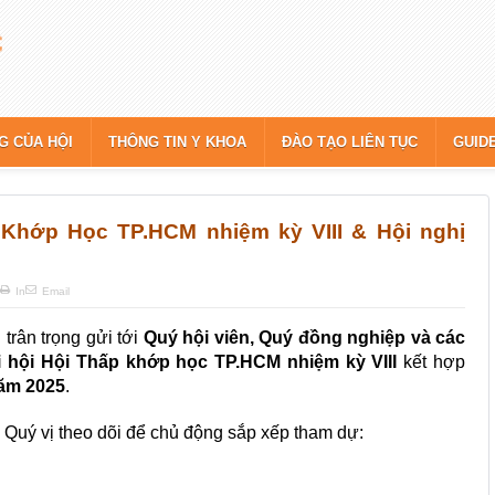
G CỦA HỘI
THÔNG TIN Y KHOA
ĐÀO TẠO LIÊN TỤC
GUID
 Khớp Học TP.HCM nhiệm kỳ VIII & Hội nghị
In
Email
 trân trọng gửi tới
Quý hội viên, Quý đồng nghiệp và các
 hội Hội Thấp khớp học TP.HCM nhiệm kỳ VIII
kết hợp
năm 2025
.
i Quý vị theo dõi để chủ động sắp xếp tham dự: