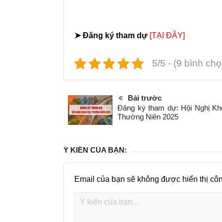
➤ Đăng ký tham dự
[TẠI ĐÂY]
5/5 - (9 bình chọ
Bài trước
Đăng ký tham dự: Hội Nghị K
Thường Niên 2025
Ý KIẾN CỦA BẠN:
Email của bạn sẽ không được hiển thị côn