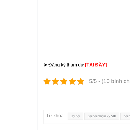
➤
Đăng ký tham dự
[TẠI ĐÂY]
5/5 - (10 bình c
Từ khóa:
đại hội
đại hội nhiệm kỳ VIII
hội 