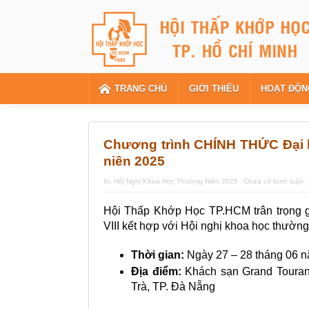
TRANG CHỦ
GIỚI THIỆU
HOẠT ĐỘN
Chương trình CHÍNH THỨC Đại h
niên 2025
In:
Hội Nghị Khoa Học Thường Niên 2025
Chưa có bình luận
Hội Thấp Khớp Học TP.HCM trân trọng g
VIII kết hợp với Hội nghị khoa học thườn
Thời gian:
Ngày 27 – 28 tháng 06 
Địa điểm:
Khách sạn Grand Toura
Trà, TP. Đà Nẵng