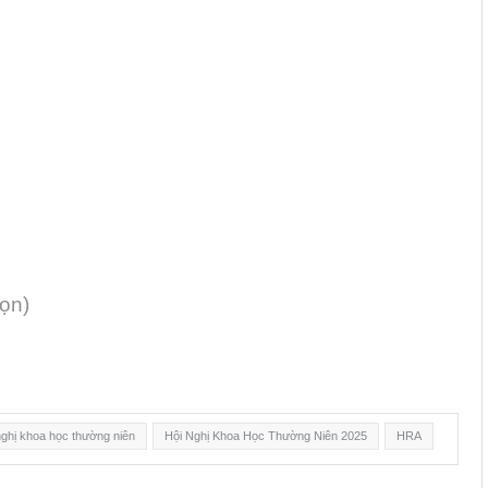
họn)
nghị khoa học thường niên
Hội Nghị Khoa Học Thường Niên 2025
HRA