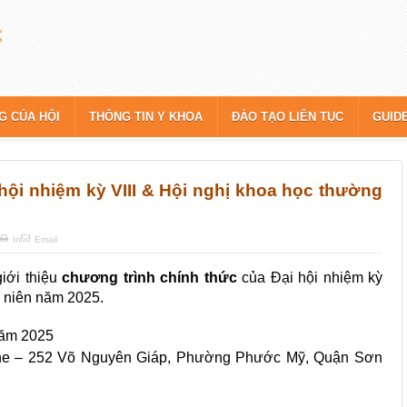
G CỦA HỘI
THÔNG TIN Y KHOA
ĐÀO TẠO LIÊN TỤC
GUID
ội nhiệm kỳ VIII & Hội nghị khoa học thường
In
Email
iới thiệu
chương trình chính thức
của Đại hội nhiệm kỳ
g niên năm 2025.
năm 2025
ne – 252 Võ Nguyên Giáp, Phường Phước Mỹ, Quận Sơn