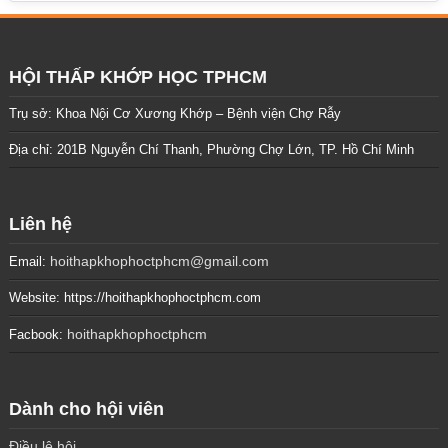
HỘI THẤP KHỚP HỌC TPHCM
Trụ sở: Khoa Nội Cơ Xương Khớp – Bệnh viện Chợ Rẫy
Địa chỉ: 201B Nguyễn Chí Thanh, Phường Chợ Lớn, TP. Hồ Chí Minh
Liên hệ
hoithapkhophoctphcm@gmail.com
Email:
Website: https://hoithapkhophoctphcm.com
hoithapkhophoctphcm
Facbook:
Dành cho hội viên
Điều lệ hội