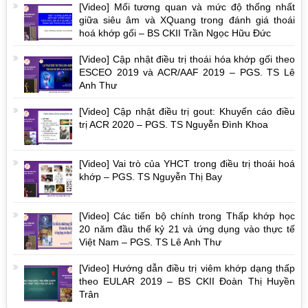
[Video] Mối tương quan và mức độ thống nhất
giữa siêu âm và XQuang trong đánh giá thoái
hoá khớp gối – BS CKII Trần Ngọc Hữu Đức
[Video] Cập nhật điều trị thoái hóa khớp gối theo
ESCEO 2019 và ACR/AAF 2019 – PGS. TS Lê
Anh Thư
[Video] Cập nhật điều trị gout: Khuyến cáo điều
trị ACR 2020 – PGS. TS Nguyễn Đình Khoa
[Video] Vai trò của YHCT trong điều trị thoái hoá
khớp – PGS. TS Nguyễn Thị Bay
[Video] Các tiến bộ chính trong Thấp khớp học
20 năm đầu thế kỷ 21 và ứng dụng vào thực tế
Việt Nam – PGS. TS Lê Anh Thư
[Video] Hướng dẫn điều trị viêm khớp dạng thấp
theo EULAR 2019 – BS CKII Đoàn Thị Huyền
Trân