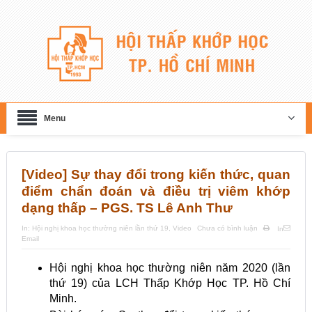
Menu
[Video] Sự thay đổi trong kiến thức, quan
điểm chẩn đoán và điều trị viêm khớp
dạng thấp – PGS. TS Lê Anh Thư
In:
Hội nghị khoa học thường niên lần thứ 19
,
Video
Chưa có bình luận
In
Email
Hội nghị khoa học thường niên năm 2020 (lần
thứ 19) của LCH Thấp Khớp Học TP. Hồ Chí
Minh.