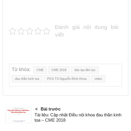
Đánh giá nội dung bài
viết
Từ khóa:
CME
CME 2018
đào tạo liên tục
đau thần kinh tọa
PGS TS Nguyễn Đình Khoa
video
Bài trước
Tài liệu: Cập nhật Ðiều nội khoa đau thần kinh
tọa – CME 2018