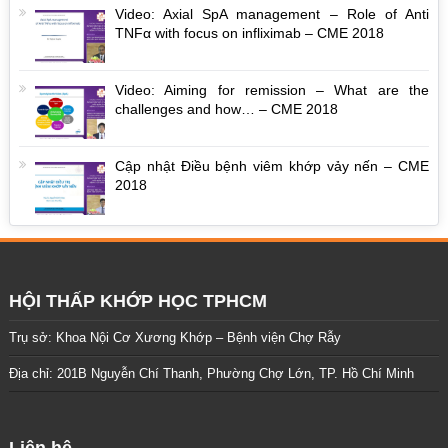
Video: Axial SpA management – Role of Anti
TNFα with focus on infliximab – CME 2018
Video: Aiming for remission – What are the
challenges and how… – CME 2018
Cập nhật Ðiều bệnh viêm khớp vảy nến – CME
2018
HỘI THẤP KHỚP HỌC TPHCM
Trụ sở: Khoa Nội Cơ Xương Khớp – Bệnh viện Chợ Rẫy
Địa chỉ: 201B Nguyễn Chí Thanh, Phường Chợ Lớn, TP. Hồ Chí Minh