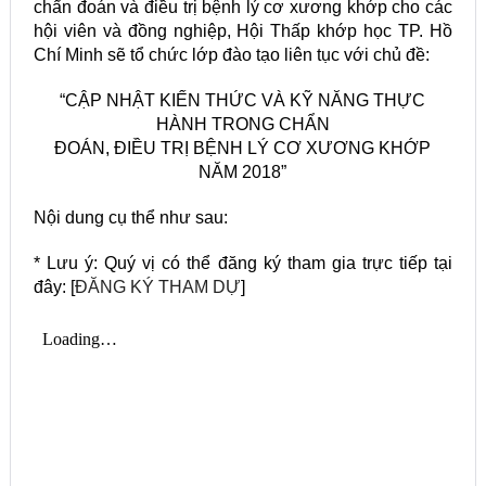
chẩn đoán và điều trị bệnh lý cơ xương khớp cho các
hội viên và đồng nghiệp, Hội Thấp khớp học TP. Hồ
Chí Minh sẽ tổ chức lớp đào tạo liên tục với chủ đề:
“CẬP NHẬT KIẾN THỨC VÀ KỸ NĂNG THỰC
HÀNH TRONG CHẨN
ĐOÁN, ĐIỀU TRỊ BỆNH LÝ CƠ XƯƠNG KHỚP
NĂM 2018”
Nội dung cụ thể như sau:
* Lưu ý: Quý vị có thể đăng ký tham gia trực tiếp tại
đây: [
ĐĂNG KÝ THAM DỰ
]