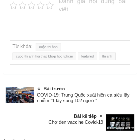
Đánh giá nội dung bài
viết
Từ khóa:
cuộc thi ảnh
cuộc thi ảnh hội thấp khớp học tphcm
featured
thi ảnh
Bài trước
COVID-19: Trung Quốc xuất hiện ca siêu lây
nhiễm “1 lây sang 102 người”
Bài kế tiếp
Chợ đen vaccine Covid-19