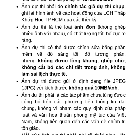
Ảnh dự thi phải do
chính tác giả dự thi chụp
,
ghi lại hình ảnh về các hoạt động của LCH Thấp
Khớp Học TP.HCM qua các thời kỳ.
Ảnh dự thi là thể loại
ảnh đơn
(không ghép
nhiều ảnh với nhau), có chất lượng tốt, bố cục rõ
ràng.
Ảnh dự thi có thể được chỉnh sửa bằng phần
mềm về độ sáng tối, độ tương phản,
nhưng
không được lồng khung, ghép chữ,
không cắt bỏ các chi tiết trong ảnh, không
làm sai lệch thực tế
.
Ảnh dự thi được gửi ở định dạng file JPEG
(
.JPG
) với kích thước
không quá 10MB/ảnh
.
Ảnh dự thi phải là các tác phẩm chưa từng được
công bố trên các phương tiện thông tin đại
chúng, không vi phạm các quy định của pháp
luật và văn hóa thuần phong mỹ tục của Việt
Nam, không liên quan đến các vấn đề chính trị
tôn giáo.