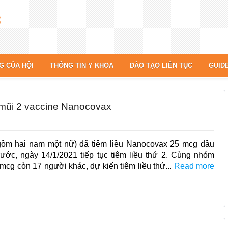
G CỦA HỘI
THÔNG TIN Y KHOA
ĐÀO TẠO LIÊN TỤC
GUID
 mũi 2 vaccine Nanocovax
gồm hai nam một nữ) đã tiêm liều Nanocovax 25 mcg đầu
trước, ngày 14/1/2021 tiếp tục tiêm liều thứ 2. Cùng nhóm
 mcg còn 17 người khác, dự kiến tiêm liều thứ...
Read more