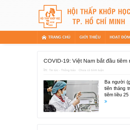
TRANG CHỦ
GIỚI THIỆU
HOẠT ĐỘN
COVID-19: Việt Nam bắt đầu tiêm
In:
Tin tức - Thông báo
Chưa có bình luận
Ba người (
tiên tháng 
tiêm liều 25