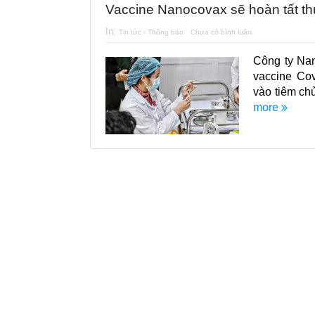
Vaccine Nanocovax sẽ hoàn tất t
In:
Tin tức - Thông báo
Chưa có bình luận
Công ty Nan
vaccine Co
vào tiêm ch
more