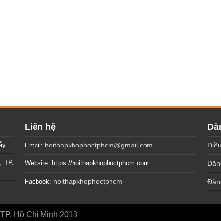
Liên hệ
Dàn
ẫy
hoithapkhophoctphcm@gmail.com
Điều
Email:
, TP.
Website: https://hoithapkhophoctphcm.com
Đăng
hoithapkhophoctphcm
Facbook:
Đăn
P. Hồ Chí Minh 2018