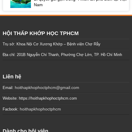
Nam
HỘI THẤP KHỚP HỌC TPHCM
Trụ sở: Khoa Nội Cơ Xương Khớp – Bệnh viện Chợ Rẫy
Địa chỉ: 201B Nguyễn Chí Thanh, Phường Chợ Lớn, TP. Hồ Chí Minh
Liên hệ
hoithapkhophoctphcm@gmail.com
Email:
Website: https://hoithapkhophoctphcm.com
hoithapkhophoctphcm
Facbook:
Dành cho hội viên