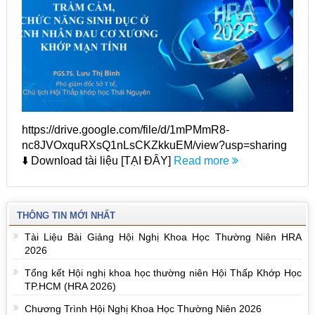
https://drive.google.com/file/d/1mPMmR8-
nc8JVOxquRXsQ1nLsCKZkkuEM/view?usp=sharing
⬇️ Download tài liệu [TẠI ĐÂY]
Read more
THÔNG TIN MỚI NHẤT
Tài Liệu Bài Giảng Hội Nghị Khoa Học Thường Niên HRA
2026
Tổng kết Hội nghị khoa học thường niên Hội Thấp Khớp Học
TP.HCM (HRA 2026)
Chương Trình Hội Nghị Khoa Học Thường Niên 2026