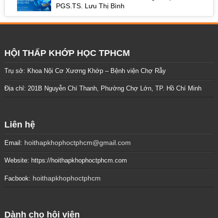
PGS.TS. Lưu Thị Bình
HỘI THẤP KHỚP HỌC TPHCM
Trụ sở: Khoa Nội Cơ Xương Khớp – Bệnh viện Chợ Rẫy
Địa chỉ: 201B Nguyễn Chí Thanh, Phường Chợ Lớn, TP. Hồ Chí Minh
Liên hệ
hoithapkhophoctphcm@gmail.com
Email:
Website: https://hoithapkhophoctphcm.com
hoithapkhophoctphcm
Facbook:
Dành cho hội viên