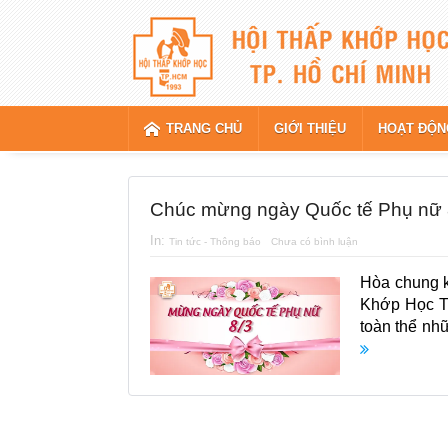
TRANG CHỦ
GIỚI THIỆU
HOẠT ĐỘN
Chúc mừng ngày Quốc tế Phụ nữ 
In:
Tin tức - Thông báo
Chưa có bình luận
Hòa chung k
Khớp Học TP
toàn thể nh