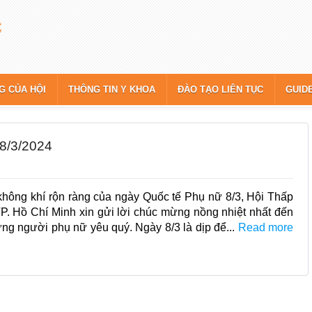
G CỦA HỘI
THÔNG TIN Y KHOA
ĐÀO TẠO LIÊN TỤC
GUID
8/3/2024
hông khí rộn ràng của ngày Quốc tế Phụ nữ 8/3, Hội Thấp
. Hồ Chí Minh xin gửi lời chúc mừng nồng nhiệt nhất đến
ững người phụ nữ yêu quý. Ngày 8/3 là dịp để...
Read more