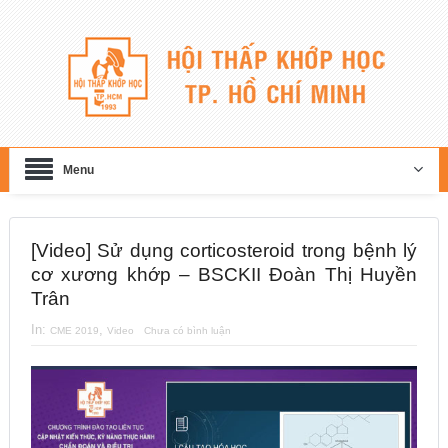
Menu
[Video] Sử dụng corticosteroid trong bệnh lý
cơ xương khớp – BSCKII Đoàn Thị Huyền
Trân
In:
,
CME 2019
Video
Chưa có bình luận