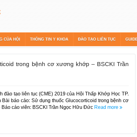
G CỦA HỘI
THÔNG TIN Y KHOA
ĐÀO TẠO LIÊN TỤC
GUID
orticoid trong bệnh cơ xương khớp – BSCKI Trần
h đào tạo liên tục (CME) 2019 của Hội Thấp Khớp Học TP.
 Bài báo cáo: Sử dụng thuốc Glucocorticoid trong bệnh cơ
 Báo cáo viên: BSCKI Trần Ngọc Hữu Đức
Read more