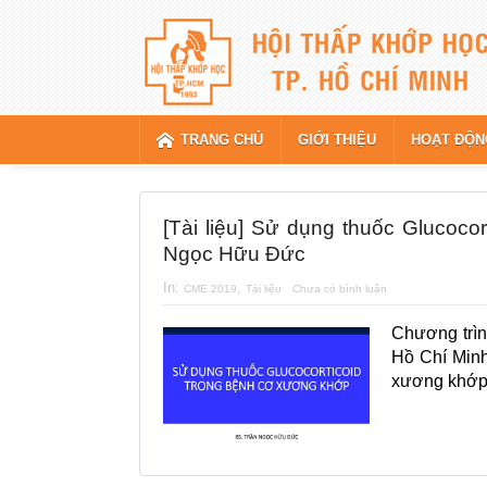
TRANG CHỦ
GIỚI THIỆU
HOẠT ĐỘN
[Tài liệu] Sử dụng thuốc Glucoc
Ngọc Hữu Đức
In:
,
CME 2019
Tài liệu
Chưa có bình luận
Chương trìn
Hồ Chí Minh
xương khớp