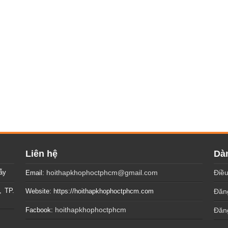
Liên hệ
Dàn
ẫy
hoithapkhophoctphcm@gmail.com
Điều
Email:
, TP.
Website: https://hoithapkhophoctphcm.com
Đăng
hoithapkhophoctphcm
Facbook:
Đăn