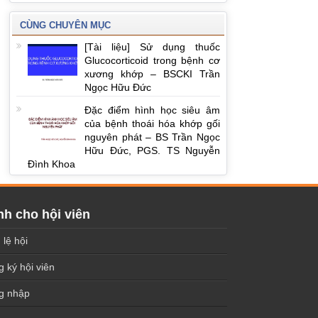
CÙNG CHUYÊN MỤC
[Tài liệu] Sử dụng thuốc
Glucocorticoid trong bệnh cơ
xương khớp – BSCKI Trần
Ngọc Hữu Đức
Đặc điểm hình học siêu âm
của bệnh thoái hóa khớp gối
nguyên phát – BS Trần Ngọc
Hữu Đức, PGS. TS Nguyễn
Đình Khoa
h cho hội viên
 lệ hội
 ký hội viên
g nhập