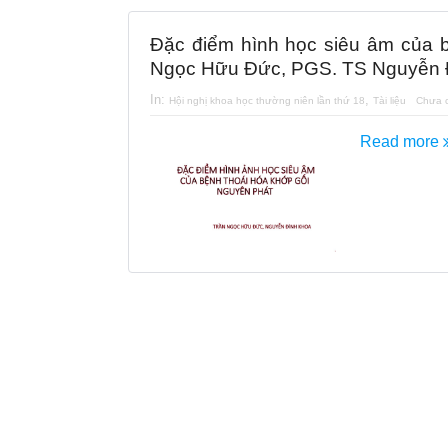
Đặc điểm hình học siêu âm của b
Ngọc Hữu Đức, PGS. TS Nguyễn 
In:
,
Hội nghị khoa học thường niên lần thứ 18
Tài liệu
Chưa c
Read more