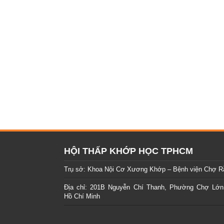
HỘI THẤP KHỚP HỌC TPHCM
Trụ sở: Khoa Nội Cơ Xương Khớp – Bệnh viện Chợ R
Địa chỉ: 201B Nguyễn Chí Thanh, Phường Chợ Lớn
Hồ Chí Minh