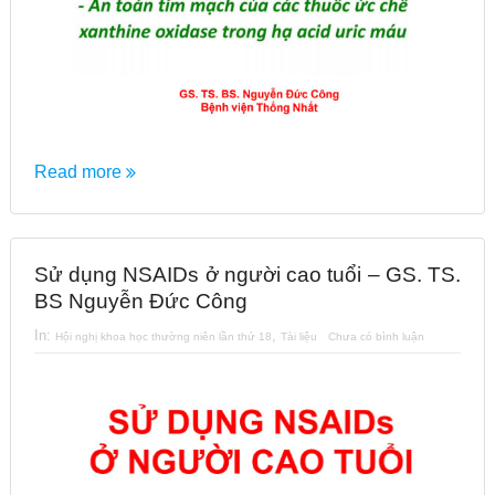
Read more
Sử dụng NSAIDs ở người cao tuổi – GS. TS.
BS Nguyễn Đức Công
In:
,
Hội nghị khoa học thường niên lần thứ 18
Tài liệu
Chưa có bình luận