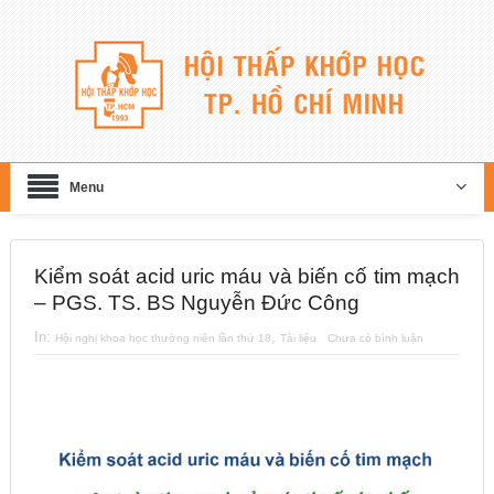
Menu
Kiểm soát acid uric máu và biến cố tim mạch
– PGS. TS. BS Nguyễn Đức Công
In:
,
Hội nghị khoa học thường niên lần thứ 18
Tài liệu
Chưa có bình luận