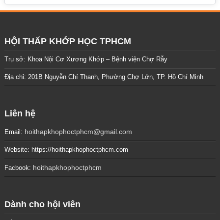
HỘI THẤP KHỚP HỌC TPHCM
Trụ sở: Khoa Nội Cơ Xương Khớp – Bệnh viện Chợ Rẫy
Địa chỉ: 201B Nguyễn Chí Thanh, Phường Chợ Lớn, TP. Hồ Chí Minh
Liên hệ
hoithapkhophoctphcm@gmail.com
Email:
Website: https://hoithapkhophoctphcm.com
hoithapkhophoctphcm
Facbook:
Dành cho hội viên